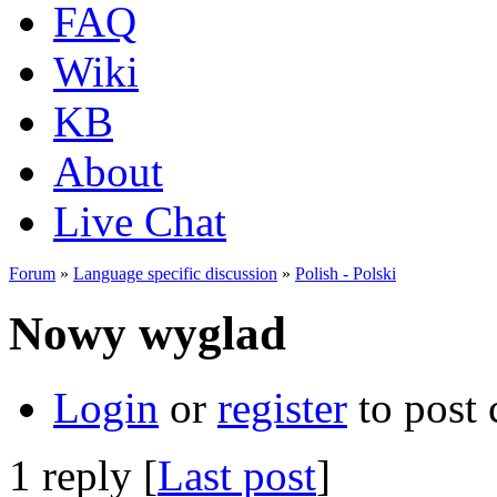
FAQ
Wiki
KB
About
Live Chat
Forum
»
Language specific discussion
»
Polish - Polski
Nowy wyglad
Login
or
register
to post
1 reply [
Last post
]