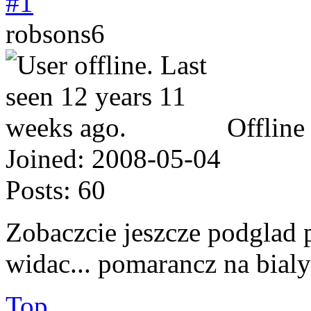
#1
robsons6
Offline
Joined:
2008-05-04
Posts:
60
Zobaczcie jeszcze podglad p
widac... pomarancz na bial
Top