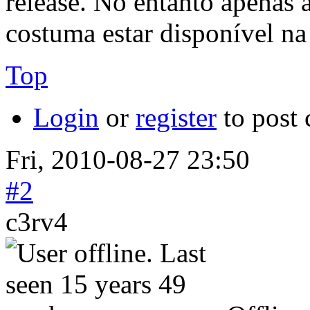
release. No entanto apenas 
costuma estar disponível n
Top
Login
or
register
to post
Fri, 2010-08-27 23:50
#2
c3rv4