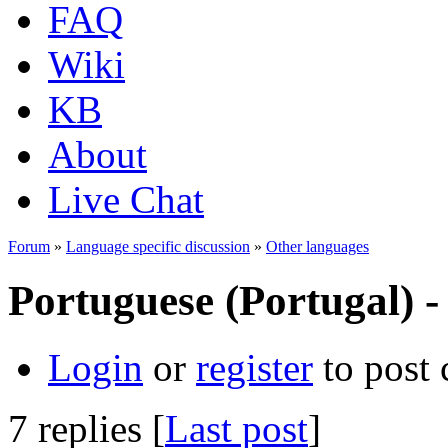
FAQ
Wiki
KB
About
Live Chat
Forum
»
Language specific discussion
»
Other languages
Portuguese (Portugal) -
Login
or
register
to post
7 replies [
Last post
]