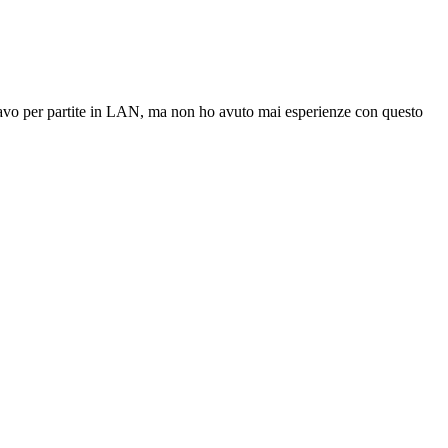
 cavo per partite in LAN, ma non ho avuto mai esperienze con questo