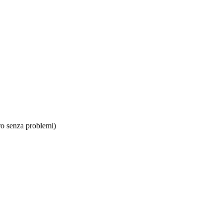
oro senza problemi)