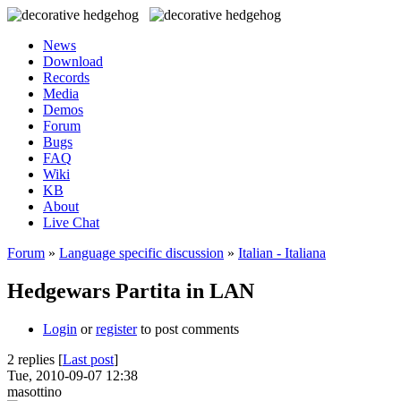
News
Download
Records
Media
Demos
Forum
Bugs
FAQ
Wiki
KB
About
Live Chat
Forum
»
Language specific discussion
»
Italian - Italiana
Hedgewars Partita in LAN
Login
or
register
to post comments
2 replies [
Last post
]
Tue, 2010-09-07 12:38
masottino