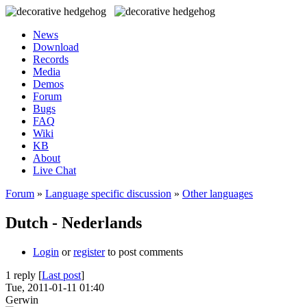
News
Download
Records
Media
Demos
Forum
Bugs
FAQ
Wiki
KB
About
Live Chat
Forum
»
Language specific discussion
»
Other languages
Dutch - Nederlands
Login
or
register
to post comments
1 reply [
Last post
]
Tue, 2011-01-11 01:40
Gerwin