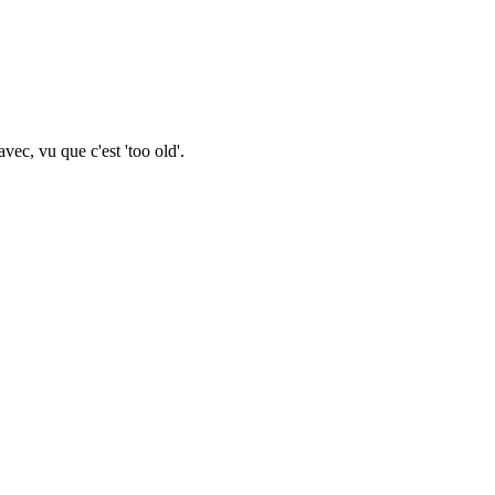
vec, vu que c'est 'too old'.