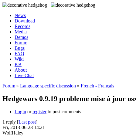
News
Download
Records
Media
Demos
Forum
Bugs
FAQ
Wiki
KB
About
Live Chat
Forum
»
Language specific discussion
»
French - Français
Hedgewars 0.9.19 probleme mise à jour osx
Login
or
register
to post comments
1 reply [
Last post
]
Fri, 2013-06-28 14:21
WolfHaley