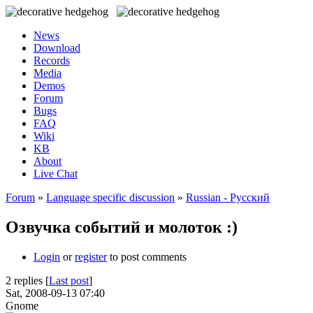
News
Download
Records
Media
Demos
Forum
Bugs
FAQ
Wiki
KB
About
Live Chat
Forum
»
Language specific discussion
»
Russian - Русский
Озвучка событий и молоток :)
Login
or
register
to post comments
2 replies [
Last post
]
Sat, 2008-09-13 07:40
Gnome