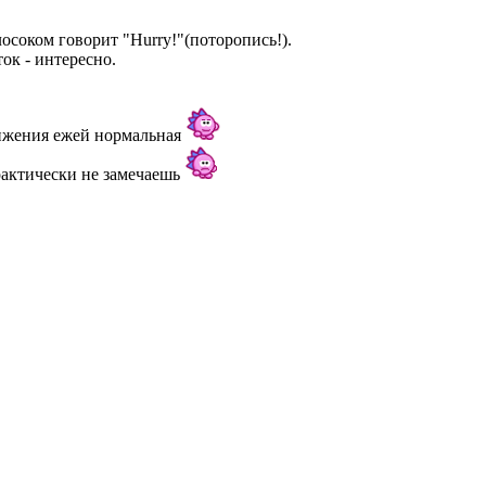
осоком говорит "Hurry!"(поторопись!).
ок - интересно.
вижения ежей нормальная
рактически не замечаешь