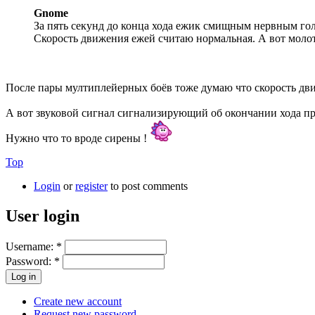
Gnome
За пять секунд до конца хода ежик смищным нервным гол
Скорость движения ежей считаю нормальная. А вот молот
После пары мултиплейерных боёв тоже думаю что скорость д
А вот звуковой сигнал сигнализирующий об окончании хода п
Нужно что то вроде сирены !
Top
Login
or
register
to post comments
User login
Username:
*
Password:
*
Create new account
Request new password