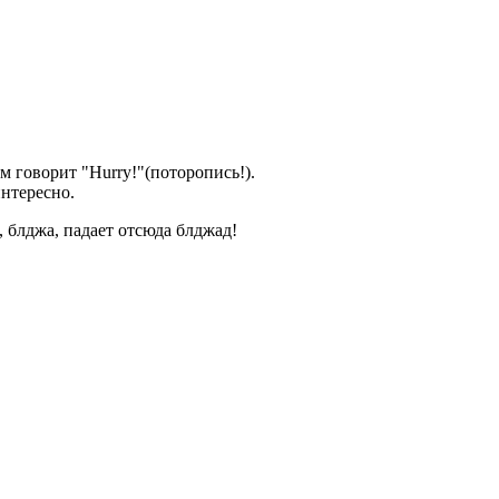
 говорит "Hurry!"(поторопись!).
нтересно.
блджа, падает отсюда блджад!