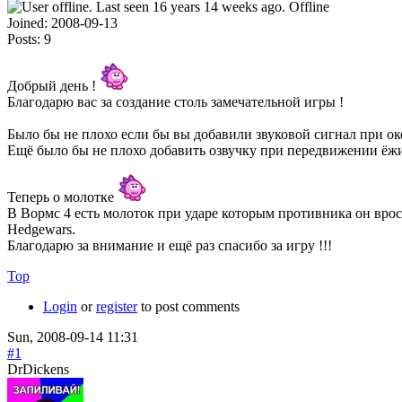
Offline
Joined:
2008-09-13
Posts:
9
Добрый день !
Благодарю вас за создание столь замечательной игры !
Было бы не плохо если бы вы добавили звуковой сигнал при око
Ещё было бы не плохо добавить озвучку при передвижении ёжи
Теперь о молотке
В Вормс 4 есть молоток при ударе которым противника он врос
Hedgewars.
Благодарю за внимание и ещё раз спасибо за игру !!!
Top
Login
or
register
to post comments
Sun, 2008-09-14 11:31
#1
DrDickens